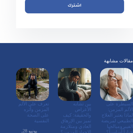
اشترك
مقالات مشابهة
السيطرة على
بين تشابه
تعرف علي الألم
الألم المزمن:
الأعراض
المزمن وأثره
لماذا يعتبر العلاج
والحقيقة: كيف
على الصحة
الطبيعي لمريضة
تميز بين الإرهاق
النفسية
الفيبروميالجيا
العادي ومتلازمة
يونيو 28,
خياراً أساسياً؟
الإجهاد المزمن؟