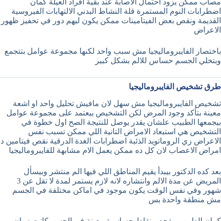
مصاب ممكن يزود احتمال الاصابة عند بقية افراد العيلة كمان
اضطرابات النوم المستمرة قلة النشاط البدني الالتهابات الفيروسية
القديمة ونقص بعض الفيتامينات ممكن يكون ليهم دور في تحفيز ظهور
الاعراض
باختصار الفايبروماليجيا مش سبب واحد لكنها مجموعة عوامل بتتجمع
وبتخلي الجسم حساس للالم بشكل كبير
طرق تشخيص الفايبروماليجيا
تشخيص الفايبروماليجيا مش سهل لان مافيش تحليل واحد او اشعة
معينة بتأكد وجود المرض لكن التشخيص بيعتمد على مجموعة عوامل
بيجمعها الطبيب علشان يقدر يوصل للنتيجة الصح اول خطوة في
التشخيص هي استبعاد الامراض التانية اللي ممكن تسبب نفس
الاعراض زي الروماتويد الذئبة اضطرابات الغدة الدرقية نقص فيتامين د
امراض الاعصاب لان كل ده ممكن يعمل الام مشابهة للفايبروماليجيا
بعد كده الدكتور بيبدأ يقيم المناطق اللي فيها الم منتشر وبيسأل
المريض عن مدة الالم وانتشاره لانه لازم يستمر لمدة لا تقل عن 3
شهور وفي نفس الوقت يكون موجود في اماكن مختلفة في الجسم
مش منطقة واحدة بس
كمان الطبيب بيفحص نقاط حساسية معينة في الجسم كانت زمان