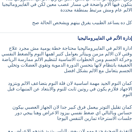
بتكون فيها الام واضحة في مسار عصب معين لكن في الفايبروماليجيا
الالم عام ومش مرتبط بمنطقة محددة
كل ده يساعد الطبيب يفرق بينهم ويشخص الحالة صح
إدارة الألم في الفايبروماليجيا
ادارة الالم في الفايبروماليجيا محتاجة خطة يومية مش مجرد علاج
وقتي لان الالم مزمن وبيتأثر بعوامل كتير اهمها النوم والضغط النفسي
وحركة الجسم ومن الخطوات الاساسية لتنظيم الالم ممارسة الرياضة
الخفيفة بانتظام لانها بتحسن الدورة الدموية وتقوي العضلات وتخلي
الجسم يتعامل مع الالم بشكل افضل
كمان النوم الجيد مهمة اساسية لان قلة النوم بتضاعف الالم وبتزود
الاجهاد فلازم يكون في روتين ثابت للنوم والابتعاد عن المنبهات قبل
النوم
كمان تقليل التوتر بيعمل فرق كبير جدا لان الجهاز العصبي بيكون
حساس وبالتالي اي ضغط نفسي بيزود الاعراض وهنا ييجي دور
جلسات الاسترخاء تمارين التنفس اليوجا
التغذية الصحية جزء مهم لان بعض الناس بتزيد عندهم الاعراض مع