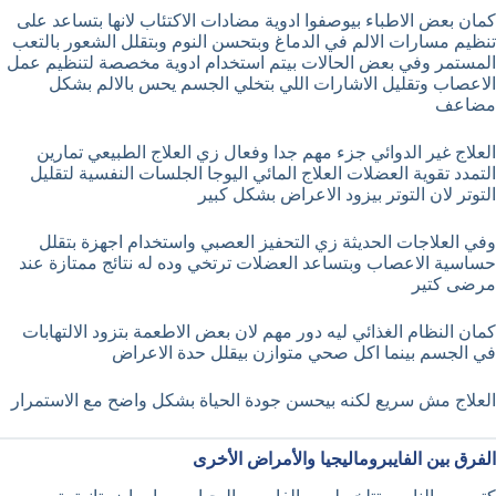
كمان بعض الاطباء بيوصفوا ادوية مضادات الاكتئاب لانها بتساعد على
تنظيم مسارات الالم في الدماغ وبتحسن النوم وبتقلل الشعور بالتعب
المستمر وفي بعض الحالات بيتم استخدام ادوية مخصصة لتنظيم عمل
الاعصاب وتقليل الاشارات اللي بتخلي الجسم يحس بالالم بشكل
مضاعف
العلاج غير الدوائي جزء مهم جدا وفعال زي العلاج الطبيعي تمارين
التمدد تقوية العضلات العلاج المائي اليوجا الجلسات النفسية لتقليل
التوتر لان التوتر بيزود الاعراض بشكل كبير
وفي العلاجات الحديثة زي التحفيز العصبي واستخدام اجهزة بتقلل
حساسية الاعصاب وبتساعد العضلات ترتخي وده له نتائج ممتازة عند
مرضى كتير
كمان النظام الغذائي ليه دور مهم لان بعض الاطعمة بتزود الالتهابات
في الجسم بينما اكل صحي متوازن بيقلل حدة الاعراض
العلاج مش سريع لكنه بيحسن جودة الحياة بشكل واضح مع الاستمرار
الفرق بين الفايبروماليجيا والأمراض الأخرى