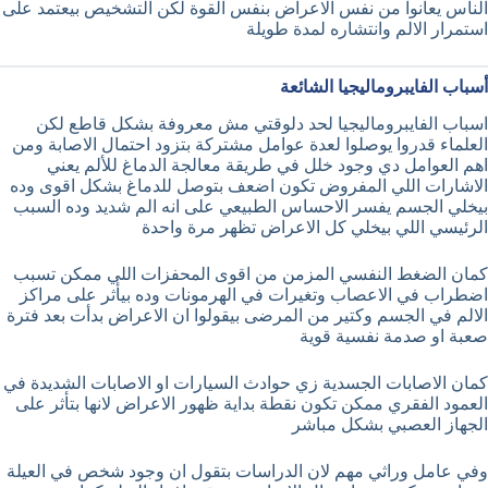
الناس يعانوا من نفس الاعراض بنفس القوة لكن التشخيص بيعتمد على
استمرار الالم وانتشاره لمدة طويلة
أسباب الفايبروماليجيا الشائعة
اسباب الفايبروماليجيا لحد دلوقتي مش معروفة بشكل قاطع لكن
العلماء قدروا يوصلوا لعدة عوامل مشتركة بتزود احتمال الاصابة ومن
اهم العوامل دي وجود خلل في طريقة معالجة الدماغ للألم يعني
الاشارات اللي المفروض تكون اضعف بتوصل للدماغ بشكل اقوى وده
بيخلي الجسم يفسر الاحساس الطبيعي على انه الم شديد وده السبب
الرئيسي اللي بيخلي كل الاعراض تظهر مرة واحدة
كمان الضغط النفسي المزمن من اقوى المحفزات اللي ممكن تسبب
اضطراب في الاعصاب وتغيرات في الهرمونات وده بيأثر على مراكز
الالم في الجسم وكتير من المرضى بيقولوا ان الاعراض بدأت بعد فترة
صعبة او صدمة نفسية قوية
كمان الاصابات الجسدية زي حوادث السيارات او الاصابات الشديدة في
العمود الفقري ممكن تكون نقطة بداية ظهور الاعراض لانها بتأثر على
الجهاز العصبي بشكل مباشر
وفي عامل وراثي مهم لان الدراسات بتقول ان وجود شخص في العيلة