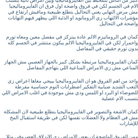
كتير من الناس بتتلخبط بين الفايبروماليجيا وبين امراض تانية بتسبب
الام في الجسم لكن في فروق واضحة اول فرق ان الفايبروماليجيا
مش مرض التهابي يعني التحاليل بتطلع طبيعية ومافيش ارتفاع في
مؤشرات الالتهاب زي الروماتويد او الذئبة اللي بيظهر فيهم التهابات
واضحة في التحاليل
كمان في الروماتيزم الالم عادة بيتركز في مفصل معين ومعاه تورم
واحمرار لكن في الفايبروماليجيا الالم بيكون منتشر في الجسم كله
بدون تورم حقيقي في المفاصل
كمان الفايبروماليجيا مرتبطة بشكل كبير بالجهاز العصبي مش الجهاز
المناعي مش زي الامراض المناعية اللي بتهاجم المفاصل
واحد من اهم الفروق هو ان الفايبروماليجيا بييجي معاها اعراض زي
التعب الشديد ضبابية التفكير اضطرابات النوم حساسية مفرطة
للضوضاء او البرد او اللمس ودي مش موجودة في اغلب الامراض اللي
بتسبب الام عضلية
كمان الاشعة والتصوير في الفايبروماليجيا بتطلع طبيعية لان المشكلة
مش في العظام ولا العضلات نفسها لكن في طريقة استقبال المخ
للإشارات
ومن الفروق الواضحة ان بعض الامراض زي الانزلاق الغضروفي مثلا