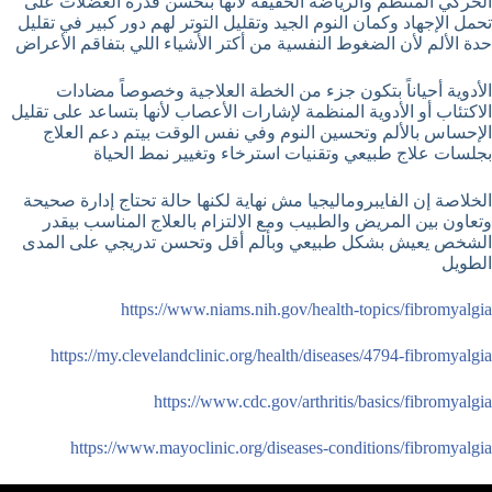
الحركي المنتظم والرياضة الخفيفة لأنها بتحسن قدرة العضلات على
تحمل الإجهاد وكمان النوم الجيد وتقليل التوتر لهم دور كبير في تقليل
حدة الألم لأن الضغوط النفسية من أكتر الأشياء اللي بتفاقم الأعراض
الأدوية أحياناً بتكون جزء من الخطة العلاجية وخصوصاً مضادات
الاكتئاب أو الأدوية المنظمة لإشارات الأعصاب لأنها بتساعد على تقليل
الإحساس بالألم وتحسين النوم وفي نفس الوقت بيتم دعم العلاج
بجلسات علاج طبيعي وتقنيات استرخاء وتغيير نمط الحياة
الخلاصة إن الفايبروماليجيا مش نهاية لكنها حالة تحتاج إدارة صحيحة
وتعاون بين المريض والطبيب ومع الالتزام بالعلاج المناسب بيقدر
الشخص يعيش بشكل طبيعي وبألم أقل وتحسن تدريجي على المدى
الطويل
https://www.niams.nih.gov/health-topics/fibromyalgia
https://my.clevelandclinic.org/health/diseases/4794-fibromyalgia
https://www.cdc.gov/arthritis/basics/fibromyalgia
https://www.mayoclinic.org/diseases-conditions/fibromyalgia