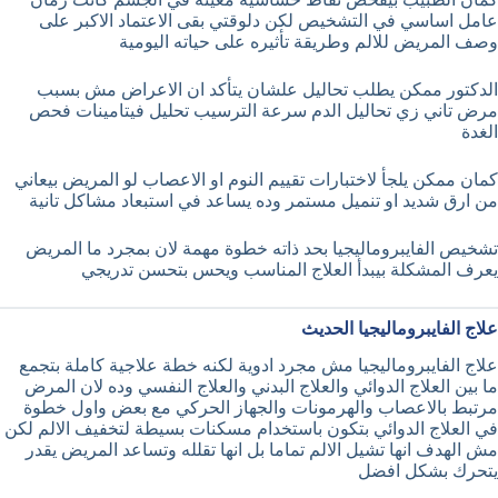
عامل اساسي في التشخيص لكن دلوقتي بقى الاعتماد الاكبر على
وصف المريض للالم وطريقة تأثيره على حياته اليومية
الدكتور ممكن يطلب تحاليل علشان يتأكد ان الاعراض مش بسبب
مرض تاني زي تحاليل الدم سرعة الترسيب تحليل فيتامينات فحص
الغدة
كمان ممكن يلجأ لاختبارات تقييم النوم او الاعصاب لو المريض بيعاني
من ارق شديد او تنميل مستمر وده يساعد في استبعاد مشاكل تانية
تشخيص الفايبروماليجيا بحد ذاته خطوة مهمة لان بمجرد ما المريض
يعرف المشكلة بيبدأ العلاج المناسب ويحس بتحسن تدريجي
علاج الفايبروماليجيا الحديث
علاج الفايبروماليجيا مش مجرد ادوية لكنه خطة علاجية كاملة بتجمع
ما بين العلاج الدوائي والعلاج البدني والعلاج النفسي وده لان المرض
مرتبط بالاعصاب والهرمونات والجهاز الحركي مع بعض واول خطوة
في العلاج الدوائي بتكون باستخدام مسكنات بسيطة لتخفيف الالم لكن
مش الهدف انها تشيل الالم تماما بل انها تقلله وتساعد المريض يقدر
يتحرك بشكل افضل