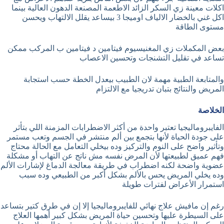
اكلات معينة زي السكر الزائد الاطعمة المصنعة الدهون العالية بينما
اكل غني بالخضار الالياف اوميجا 3 بيساعد يقلل الالتهاب ويحسن
مستوى الطاقة
بعض المكملات زي المغنيسيوم فيتامين د فيتامين ب المركب ممكن
تساعد في تقليل التشنجات وتحسين الاعصاب
والمتابعة الطبية مهمة لان الطبيب بيعدل الخطة حسب استجابة
المريض والنتائج بتبان تدريجيا مع الالتزام
الخلاصة
الفايبروماليجيا تعتبر واحدة من أكثر الاضطرابات المزمنة اللي بتأثر
على جودة الحياة لأنها بتجمع بين ألم منتشر في الجسم وتعب مستمر
وتأثير واضح على النوم والتركيز وده بيخلي التعامل مع الحالة محتاج
فهم عميق لطبيعتها لأن المرض نفسه مش ناتج عن التهاب أو مشكلة
عضوية واضحة لكنه اضطراب في طريقة معالجة الدماغ لإشارات الألم
وده يخلي المريض يحس بالألم بشكل أكبر من الطبيعي وده سبب
استمرار الأعراض لفترات طويلة
رغم إن مافيش علاج نهائي للفايبروماليجيا إلا إن في طرق كتير بتساعد
على السيطرة عليها وتحسين حياة المريض بشكل كبير أهمها العلاج