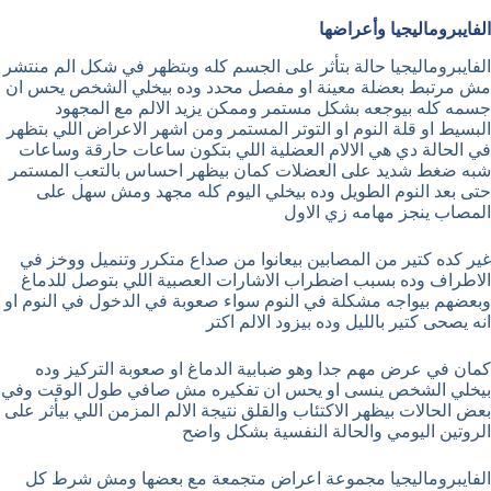
الفايبروماليجيا وأعراضها
الفايبروماليجيا حالة بتأثر على الجسم كله وبتظهر في شكل الم منتشر
مش مرتبط بعضلة معينة او مفصل محدد وده بيخلي الشخص يحس ان
جسمه كله بيوجعه بشكل مستمر وممكن يزيد الالم مع المجهود
البسيط او قلة النوم او التوتر المستمر ومن اشهر الاعراض اللي بتظهر
في الحالة دي هي الالام العضلية اللي بتكون ساعات حارقة وساعات
شبه ضغط شديد على العضلات كمان بيظهر احساس بالتعب المستمر
حتى بعد النوم الطويل وده بيخلي اليوم كله مجهد ومش سهل على
المصاب ينجز مهامه زي الاول
غير كده كتير من المصابين بيعانوا من صداع متكرر وتنميل ووخز في
الاطراف وده بسبب اضطراب الاشارات العصبية اللي بتوصل للدماغ
وبعضهم بيواجه مشكلة في النوم سواء صعوبة في الدخول في النوم او
انه يصحى كتير بالليل وده بيزود الالم اكتر
كمان في عرض مهم جدا وهو ضبابية الدماغ او صعوبة التركيز وده
بيخلي الشخص ينسى او يحس ان تفكيره مش صافي طول الوقت وفي
بعض الحالات بيظهر الاكتئاب والقلق نتيجة الالم المزمن اللي بيأثر على
الروتين اليومي والحالة النفسية بشكل واضح
الفايبروماليجيا مجموعة اعراض متجمعة مع بعضها ومش شرط كل