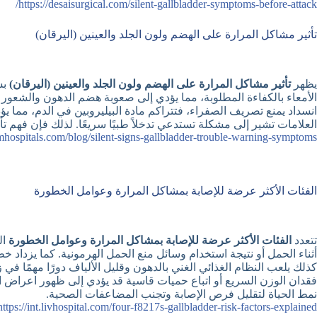
https://desaisurgical.com/silent-gallbladder-symptoms-before-attack/
تأثير مشاكل المرارة على الهضم ولون الجلد والعينين (اليرقان)
يظهر
تأثير مشاكل المرارة على الهضم ولون الجلد والعينين (اليرقان)
بش
الأمعاء بالكفاءة المطلوبة، مما يؤدي إلى صعوبة هضم الدهون والشعور
انسداد يمنع تصريف الصفراء، فتتراكم مادة البيليروبين في الدم، مما يؤد
العلامات تشير إلى مشكلة تستدعي تدخلاً طبيًا سريعًا. لذلك فإن فهم 
emhospitals.com/blog/silent-signs-gallbladder-trouble-warning-symptoms
الفئات الأكثر عرضة للإصابة بمشاكل المرارة وعوامل الخطورة
تتعدد
الفئات الأكثر عرضة للإصابة بمشاكل المرارة وعوامل الخطورة
ال
أثناء الحمل أو نتيجة استخدام وسائل منع الحمل الهرمونية. كما يزدا
كذلك يلعب النظام الغذائي الغني بالدهون وقليل الألياف دورًا مهمًا ف
فقدان الوزن السريع أو اتباع حميات قاسية قد يؤدي إلى ظهور اعراض ا
نمط الحياة لتقليل فرص الإصابة وتجنب المضاعفات الصحية.
https://int.livhospital.com/four-f8217s-gallbladder-risk-factors-explained/