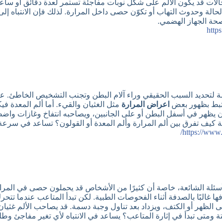
ات قد يكون الألم على شكل نوبات مفاجئة تستمر لعدة دقائق أو ساعا
ة وحدوث التهاب أو تكوّن حصى داخل المرارة. لذلك فإن الانتباه إلى اع
حة الجهاز الهضمي.
http
لتحديد السبب الحقيقي وراء آلام البطن وتجنب التشخيص الخاطئ. عادةً
يرتبط بظهور بعض
اعراض المرارة
مثل الغثيان والقيء. أما ألم المعدة 
قولون يظهر في أسفل البطن أو على الجانبين، ويصاحبه انتفاخ وغازات وا
ة كيف تفرق بين ألم المرارة وألم المعدة أو القولون؟ تساعد في سرع
https://www.g
سئلة الشائعة، خاصة أن كثيرًا من الأشخاص قد يحملون حصى في المرار
ها غالبًا بالصدفة أثناء الفحوصات الطبية. لكن تبدأ المتاعب عندما تت
لى الظهر أو الكتف، ويزداد بعد تناول وجبة دسمة. قد يصاحب الألم غثيا
تة ومتى تبدأ في إثارة المتاعب؟ يساعد في الانتباه لأي تغير مفاجئ