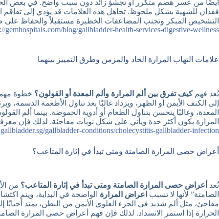
أيضًا من عسر هضم متكرر أو تجشؤ زائد دون سبب واضح. في بعض الحال
فقدان للشهية بشكل ملحوظ. تجاهل هذه العلامات قد يؤدي إلى تفاقم الحال
التشخيص المبكر وتجنب المضاعفات الخطيرة مستقبلاً والحفاظ على ص
s://gemhospitals.com/blog/gallbladder-health-services-digestive-wellness
علامات التهاب المرارة الحاد والمزمن وطرق التمييز بينهما
يُعد فهم
كيف تفرق بين ألم المرارة وألم المعدة أو القولون؟
خطوة مهمة 
إلى الكتف الأيمن أو الظهر، ويزداد غالبًا بعد تناول الأطعمة الدسمة، و
المعدة، وغالبًا يتحسن بتناول الطعام أو أدوية الحموضة. بينما ألم ال
المرارة يكون أكثر حدة ويأتي على شكل نوبات مفاجئة. لذلك فإن معرف
allbladder.sg/gallbladder-conditions/cholecystitis-gallbladder-infection/
أعراض حصى المرارة الصامتة ومتى تبدأ في إثارة المتاعب؟
تُعد
أعراض حصى المرارة الصامتة ومتى تبدأ في إثارة المتاعب؟
من الأ
الصامتة” لأنها لا تسبب
اعراض المرارة
الواضحة في البداية، ويتم اكتشاف
مفاجئ، مثل ألم شديد في الجزء العلوي الأيمن من البطن، يمتد أحيانًا إ
الحرارة إذا استمر الانسداد. لذلك فإن فهم أعراض حصى المرارة الصام