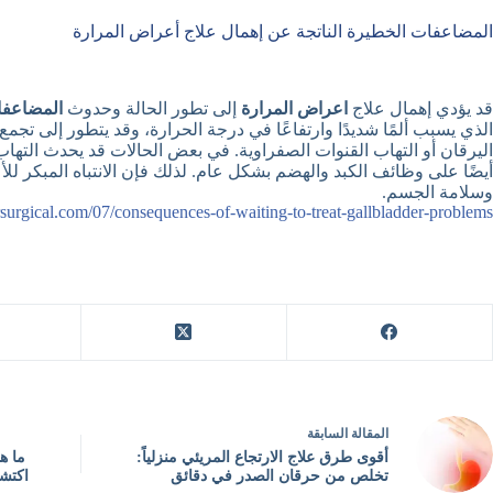
المضاعفات الخطيرة الناتجة عن إهمال علاج أعراض المرارة
قد يؤدي إهمال علاج
اعراض المرارة
إلى تطور الحالة وحدوث
المضاعفا
الذي يسبب ألمًا شديدًا وارتفاعًا في درجة الحرارة، وقد يتطور إلى تجم
اليرقان أو التهاب القنوات الصفراوية. في بعض الحالات قد يحدث التها
أيضًا على وظائف الكبد والهضم بشكل عام. لذلك فإن الانتباه المبكر 
وسلامة الجسم.
surgical.com/07/consequences-of-waiting-to-treat-gallbladder-problems/
ال
مقالة
السابقة
أقوى طرق علاج الارتجاع المريئي منزلياً:
ما ه
تخلص من حرقان الصدر في دقائق
اكتشف