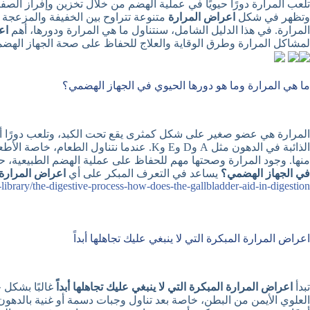
تلعب المرارة دورًا حيويًا في عملية الهضم من خلال تخزين وإفراز الص
وتظهر في شكل
اعراض المرارة
متنوعة تتراوح بين الخفيفة والمزعجة إ
المرارة. في هذا الدليل الشامل، سنتناول ما هي المرارة ودورها، أهم
اع
لمشاكل المرارة وطرق الوقاية والعلاج للحفاظ على صحة الجهاز الهضم
ما هي المرارة وما هو دورها الحيوي في الجهاز الهضمي؟
المرارة هي عضو صغير على شكل كمثرى يقع تحت الكبد، وتلعب دورًا أ
الذائبة في الدهون مثل A وD وE وK. عندم
منها. وجود المرارة وصحتها مهم للحفاظ على عملية الهضم الطبيعية، ح
في الجهاز الهضمي؟
يساعد في التعرف المبكر على أي
اعراض المرارة
ibrary/the-digestive-process-how-does-the-gallbladder-aid-in-digestion
اعراض المرارة المبكرة التي لا ينبغي عليك تجاهلها أبداً
تبدأ
اعراض المرارة المبكرة التي لا ينبغي عليك تجاهلها أبداً
غالبًا بشكل 
العلوي الأيمن من البطن، خاصة بعد تناول وجبات دسمة أو غنية بالدهون،