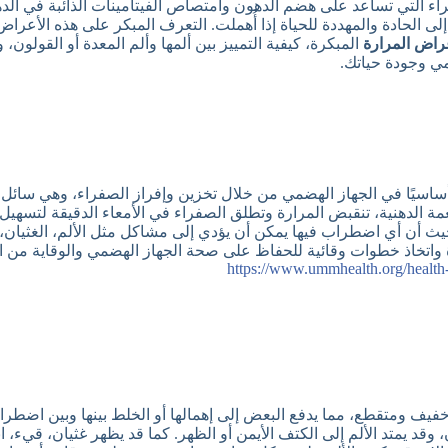
فراء التي تساعد على هضم الدهون وامتصاص الفيتامينات الذائبة في ال
لى الحادة والمهددة للحياة إذا أُهملت. التعرف المبكر على هذه الأعر
راض المرارة
المبكرة، كيفية التمييز بين ألمها وألم المعدة أو القولون،
ي وجودة حياتك.
ساسيًا في الجهاز الهضمي من خلال تخزين وإفراز الصفراء، وهي سائل
ا نتناول الطعام، خاصة الأطعمة الدهنية، تنقبض المرارة وتطلق الصفراء في الأمعاء 
يث أن أي اضطراب فيها يمكن أن يؤدي إلى مشاكل مثل الألم، الغثيان، 
واتخاذ خطوات وقائية للحفاظ على صحة الجهاز الهضمي والوقاية من 
https://www.ummhealth.org/health-l
خفيف ومتقطع، مما يدفع البعض إلى إهمالها أو الخلط بينها وبين اضطر
 وقد يمتد الألم إلى الكتف الأيمن أو الظهر. كما قد يظهر غثيان، قيء،