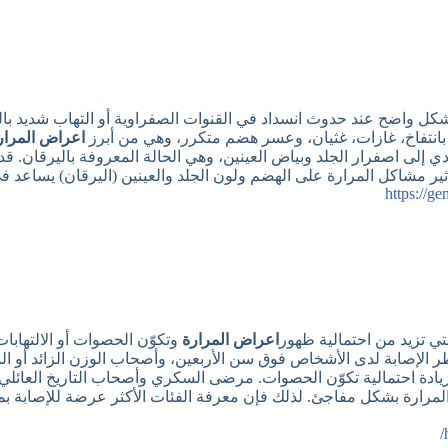
كل واضح عند حدوث انسداد في القنوات الصفراوية أو التهاب شديد بالم
 بانتفاخ، غازات، غثيان، وعسر هضم متكرر، وهي من أبرز
اعراض المرار
ي إلى اصفرار الجلد وبياض العينين، وهي الحالة المعروفة باليرقان. قد 
تأثير مشاكل المرارة على الهضم ولون الجلد والعينين (اليرقان) يساعد
https://g
تي تزيد من احتمالية ظهور
اعراض المرارة
وتكوّن الحصوات أو الالتهابات
د خطر الإصابة لدى الأشخاص فوق سن الأربعين، وأصحاب الوزن الزائد أ
ي زيادة احتمالية تكوّن الحصوات. مرضى السكري وأصحاب التاريخ العائلي
لمرارة بشكل مفاجئ. لذلك فإن معرفة الفئات الأكثر عرضة للإصابة بم