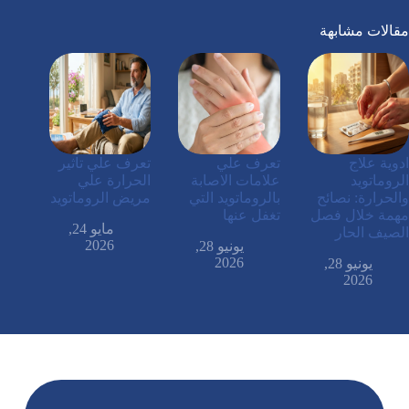
مقالات مشابهة
ادوية علاج
تعرف علي
تعرف علي تاثير
الروماتويد
علامات الاصابة
الحرارة علي
والحرارة: نصائح
بالروماتويد التي
مريض الروماتويد
مهمة خلال فصل
تغفل عنها
مايو 24,
الصيف الحار
2026
يونيو 28,
2026
يونيو 28,
2026