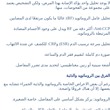
لا يوجد تحليل واحد يؤكد الإصابة بهذا المرض، ولكن التشخيص يعتمد
على مجموعة من الفحوصات، منها:
تحليل عامل الروماتويد (RF): غالبًا ما يكون مرتفعًا لدى المصابين.
Anti-CCP: أكثر دقة من RF ويدل على وجود الأجسام المضادة
المرتبطة بالروماتويد.
تحليل سرعة ترسيب الدم (ESR) وCRP: للكشف عن شدة الالتهاب.
صورة دم كاملة: لتقييم فقر الدم والمناعة.
أشعة سينية أو رنين مغناطيسي: لتحديد مدى تضرر المفاصل.
الفرق بين الروماتويد والذئبة
رغم أن بعض الاعراض الخاصة بالروماتويد والذئبة الحمراء تتشابه مع
بعضها، إلا أن هناك فروقًا واضحة:
الروماتويد: يركز بشكل أساسي على المفاصل، خاصة الصغيرة.
الذئبة الحمراء: تؤثر على المفاصل والجلد والكلى والدماغ.