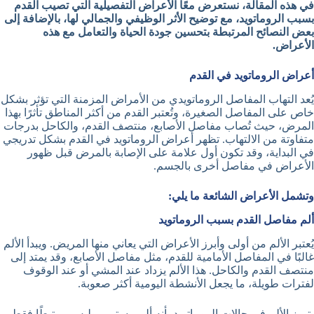
في هذه المقالة، نستعرض معًا الأعراض التفصيلية التي تصيب القدم
بسبب الروماتويد، مع توضيح الأثر الوظيفي والجمالي لها، بالإضافة إلى
بعض النصائح المرتبطة بتحسين جودة الحياة والتعامل مع هذه
الأعراض.
أعراض الروماتويد في القدم
يُعد التهاب المفاصل الروماتويدي من الأمراض المزمنة التي تؤثر بشكل
خاص على المفاصل الصغيرة، وتُعتبر القدم من أكثر المناطق تأثرًا بهذا
المرض، حيث تُصاب مفاصل الأصابع، منتصف القدم، والكاحل بدرجات
متفاوتة من الالتهاب. تظهر أعراض الروماتويد في القدم بشكل تدريجي
في البداية، وقد تكون أول علامة على الإصابة بالمرض قبل ظهور
الأعراض في مفاصل أخرى بالجسم.
وتشمل الأعراض الشائعة ما يلي:
ألم مفاصل القدم بسبب الروماتويد
يُعتبر الألم من أولى وأبرز الأعراض التي يعاني منها المريض. ويبدأ الألم
غالبًا في المفاصل الأمامية للقدم، مثل مفاصل الأصابع، وقد يمتد إلى
منتصف القدم والكاحل. هذا الألم يزداد عند المشي أو عند الوقوف
لفترات طويلة، ما يجعل الأنشطة اليومية أكثر صعوبة.
يتميز الألم في حالات الروماتويد بأنه ألم مستمر، وليس مرتبطًا فقط