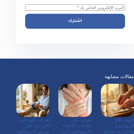
اشترك
مقالات مشابهة
ادوية علاج
تعرف علي
تعرف علي تاثير
الروماتويد
علامات الاصابة
الحرارة علي
والحرارة: نصائح
بالروماتويد التي
مريض الروماتويد