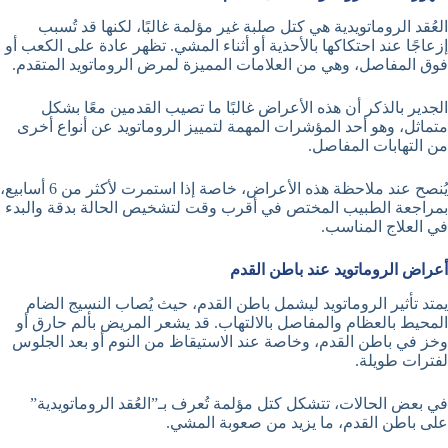
العُقد الروماتويدية هي كتل صلبة غير مؤلمة غالبًا، لكنها قد تُسبب
إزعاجًا عند احتكاكها بالأحذية أو أثناء المشي. تظهر عادة على الكعب أو
فوق المفاصل، وهي من العلامات المميزة لمرض الروماتويد المتقدم.
الجدير بالذكر أن هذه الأعراض غالبًا ما تصيب القدمين معًا بشكل
متماثل، وهو أحد المؤشرات المهمة لتمييز الروماتويد عن أنواع أخرى
من التهابات المفاصل.
يُنصح عند ملاحظة هذه الأعراض، خاصة إذا استمرت لأكثر من 6 أسابيع،
بمراجعة الطبيب المختص في أقرب وقت لتشخيص الحالة بدقة والبدء
في العلاج المناسب.
أعراض الروماتويد عند باطن القدم
يمتد تأثير الروماتويد ليشمل باطن القدم، حيث يُصاب النسيج الضام
المحيط بالعظام والمفاصل بالالتهاب. قد يشعر المريض بألم حارق أو
وخز في باطن القدم، وخاصة عند الاستيقاظ من النوم أو بعد الجلوس
لفترات طويلة.
في بعض الحالات، تتشكل كتل مؤلمة تُعرف بـ”العُقد الروماتويدية”
على باطن القدم، ما يزيد من صعوبة المشي.